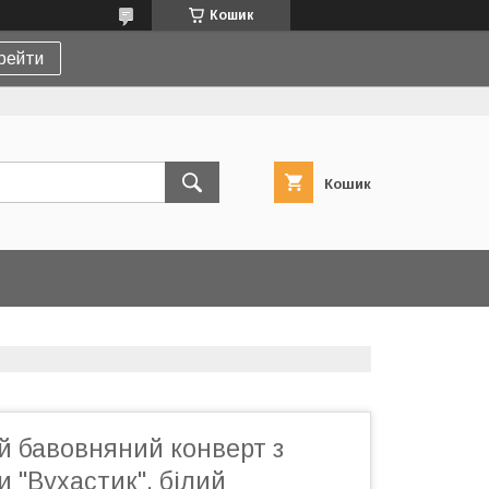
Кошик
рейти
Кошик
й бавовняний конверт з
и "Вухастик", білий