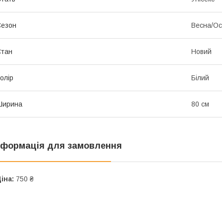
Сезон
Весна/Ос
Стан
Новий
олір
Білий
Ширина
80 см
нформація для замовлення
іна:
750 ₴