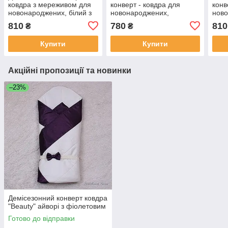
ковдра з мереживом для
конверт - ковдра для
конв
новонароджених, білий з
новонароджених,
ново
блакитним
блакитний/білий
блак
810
780
810
₴
₴
Купити
Купити
Акційні пропозиції та новинки
–23%
Демісезонний конверт ковдра
"Beauty" айворі з фіолетовим
Готово до відправки