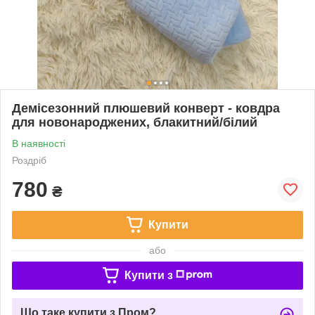
Демісезонний плюшевий конверт - ковдра
для новонароджених, блакитний/білий
В наявності
Роздріб
780
₴
Купити
або
Купити з
Що таке купити з Пром?