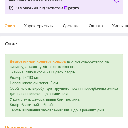
Замовлення під захистом
Опис
Характеристики
Доставка
Оплата
Умови п
Опис
Демісезонний конверт ковдра
для новонароджених на
виписку, а також у ліжечко та візочок.
Тканина: плюш косичка із двох сторін.
Розмір: 80*80 см
Наповнювач: синтепон 2 см
Особливість виробу: для зручного прання передбачена змійка
для наповнювача, що знімається.
У комплекті: декоративний бант резинка.
Колір: блакитний + білий.
Термін виконання замовлення: від 1 до 3 робочих днів.
Приховати